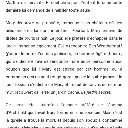
Martha, sa servante. Et quel choc pour l’enfant lorsque cette
dernière lui demande de s’habiller toute seule !
Mary découvre sa propriété, immense – un château où des
ailes entières lui sont interdites. Pourtant, Mary entend de
drôles de bruits la nuit. Le jour, elle préfère s’échapper dans le
jardin, immense également. Elle y rencontre Ben Weatherstaff
(j’adore le nom), l’un des jardiniers, un homme âgé et bourru,
qui se déclare ravi de rencontrer une autre personne aussi
bougon que lui ! Mary est attirée par cet homme, qui a
comme un ami un petit rouge-gorge qui ne le quitte jamais. Un
jour, l’oiseau s’entiche de Mary et lui fait découvrir, derrière un
mur, recouvert de lierre, un jardin caché.
Le jardin secret.
Ce jardin était autrefois l’espace préféré de l’épouse
d’Archibald qui l’avait transformé en une roseraie. Mais c’est
là qu’elle a trouvé la mort, et depuis son époux a condamné
l’entrée. Mais Mary, dont la curiosité est celle d’un chat, décide