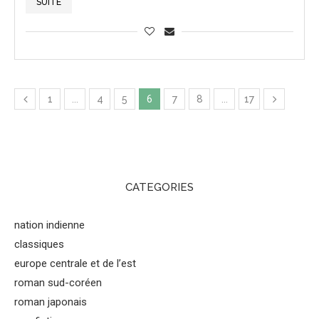
SUITE
1
…
4
5
6
7
8
…
17
CATEGORIES
nation indienne
classiques
europe centrale et de l’est
roman sud-coréen
roman japonais