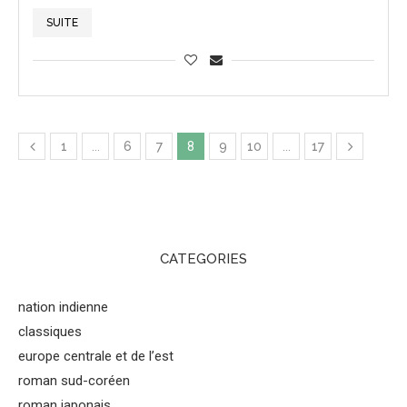
SUITE
1
…
6
7
8
9
10
…
17
CATEGORIES
nation indienne
classiques
europe centrale et de l’est
roman sud-coréen
roman japonais