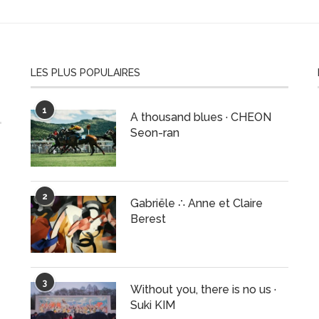
LES PLUS POPULAIRES
1
A thousand blues · CHEON
Seon-ran
2
Gabriële ∴ Anne et Claire
Berest
3
Without you, there is no us ·
Suki KIM