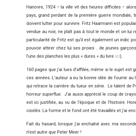
Hanovre, 1924 – la ville vit des heures difficiles – al
pays, grand perdant de la première guerre mondiale, 
doivent lutter pour survivre. Fritz Haarmann est populair
vendue au noir, ne plaît pas à tout le monde et on lui 
particularité de Fritz est qu’il est également un indic p
pouvoir attirer chez lui ses proies .. de jeunes garçons
l’une des planches les plus « dures » du livre
ici
).
160
pages que j’ai lues d’affilée, même si le sujet e
ces années. L’auteur a eu la bonne idée de fournir au 
qui retrace la carrière du tueur en série. Le talent de
horreur superflue. J’ai aussi apprécié le coup de crayon
est ici justifiée, au vu de l’époque et de l’histoire. Ho
ciselés. La forme et le fond ont été travaillés et j’ai e
Fait du hasard, lorsque j’ai enchaîné avec ma secon
n’est autre que Peter Meer !