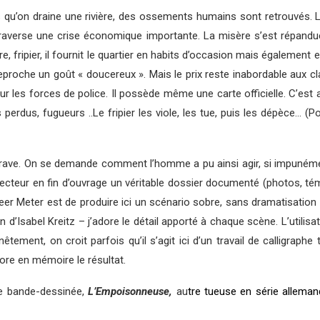
ors qu’on draine une rivière, des ossements humains sont retrouvés. 
traverse une crise économique importante. La misère s’est répandu
e, fripier, il fournit le quartier en habits d’occasion mais également 
reproche un goût « doucereux ». Mais le prix reste inabordable aux c
our les forces de police. Il possède même une carte officielle. C’est a
 perdus, fugueurs ..Le fripier les viole, les tue, puis les dépèce… (Po
st grave. On se demande comment l’homme a pu ainsi agir, si impuném
lecteur en fin d’ouvrage un véritable dossier documenté (photos, té
 Peer Meter est de produire ici un scénario sobre, sans dramatisation 
 d’Isabel Kreitz – j’adore le détail apporté à chaque scène. L’utilisat
nnêtement, on croit parfois qu’il s’agit ici d’un travail de calligraphe
ncore en mémoire le résultat.
de bande-dessinée,
L’Empoisonneuse,
au
tre tueuse en série allema