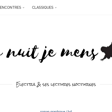
RENCONTRES
CLASSIQUES
Electra & ses lectures nocturnes
roman graphique / bd