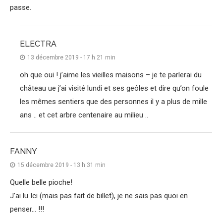
passe.
ELECTRA
13 décembre 2019 - 17 h 21 min
oh que oui ! j’aime les vieilles maisons – je te parlerai du
château ue j’ai visité lundi et ses geôles et dire qu’on foule
les mêmes sentiers que des personnes il y a plus de mille
ans .. et cet arbre centenaire au milieu ..
FANNY
15 décembre 2019 - 13 h 31 min
Quelle belle pioche!
J’ai lu Ici (mais pas fait de billet), je ne sais pas quoi en
penser… !!!