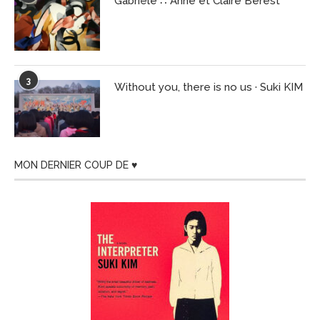
Gabriële ∴ Anne et Claire Berest
3
Without you, there is no us · Suki KIM
MON DERNIER COUP DE ♥