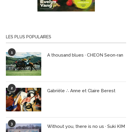
LES PLUS POPULAIRES
1
A thousand blues · CHEON Seon-ran
2
Gabriële ∴ Anne et Claire Berest
3
Without you, there is no us · Suki KIM