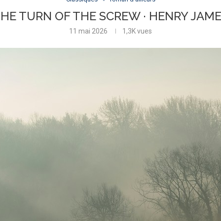
HE TURN OF THE SCREW · HENRY JAM
11 mai 2026
1,3K
vues