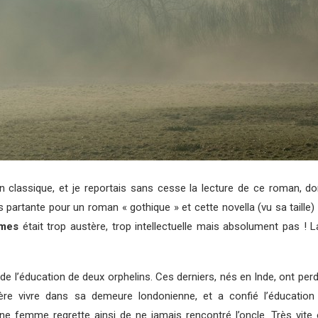
un classique, et je reportais sans cesse la lecture de ce roman, dont
tais partante pour un roman « gothique » et cette novella (vu sa tail
ames
était trop austère, trop intellectuelle mais absolument pas ! La
 de l’éducation de deux orphelins. Ces derniers, nés en Inde, ont perd
éfère vivre dans sa demeure londonienne, et a confié l’éducati
femme regrette ainsi de ne jamais rencontré l’oncle. Très vite e