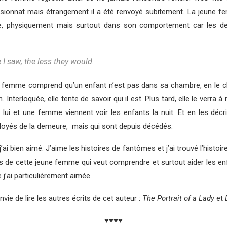
 pensionnat mais étrangement il a été renvoyé subitement. La jeun
nge, physiquement mais surtout dans son comportement car les d
 I saw, the less they would.
e femme comprend qu’un enfant n’est pas dans sa chambre, en le che
nterloquée, elle tente de savoir qui il est. Plus tard, elle le verra à
que lui et une femme viennent voir les enfants la nuit. Et en les déc
ployés de la demeure, mais qui sont depuis décédés.
j’ai bien aimé. J’aime les histoires de fantômes et j’ai trouvé l’histoi
rs de cette jeune femme qui veut comprendre et surtout aider les enfant
 j’ai particulièrement aimée.
e de lire les autres écrits de cet auteur :
The Portrait of a Lady
et
♥♥♥♥