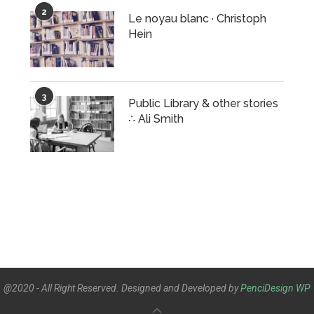
2
Le noyau blanc · Christoph
Hein
3
Public Library & other stories
∴ Ali Smith
@2020 - All Right Reserved. Designed and Developed by
PenciDesign
WP