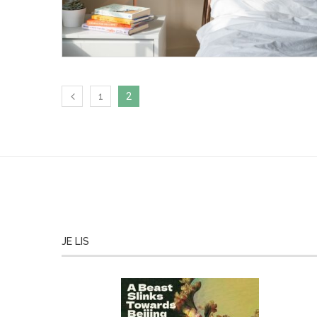
1
2
JE LIS