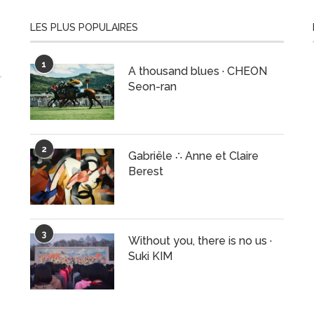
LES PLUS POPULAIRES
1
A thousand blues · CHEON
Seon-ran
2
Gabriële ∴ Anne et Claire
Berest
3
Without you, there is no us ·
Suki KIM