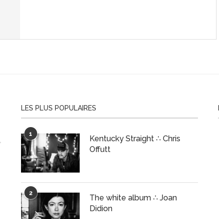
LES PLUS POPULAIRES
1
Kentucky Straight ∴ Chris
Offutt
2
The white album ∴ Joan
Didion