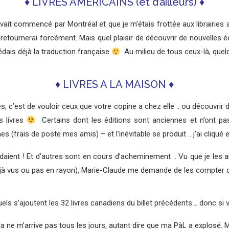
♦ LIVRES AMÉRICAINS (et d’ailleurs) ♦
vait commencé par Montréal et que je m’étais frottée aux librairies 
y retournerai forcément. Mais quel plaisir de découvrir de nouvelles éd
édais déjà la traduction française
Au milieu de tous ceux-là, quelq
♦ LIVRES A LA MAISON ♦
res, c’est de vouloir ceux que votre copine a chez elle .. ou découvri
s livres
Certains dont les éditions sont anciennes et n’ont pa
(frais de poste mes amis) – et l’inévitable se produit .. j’ai cliqué et
tendaient ! Et d’autres sont en cours d’acheminement .. Vu que je le
s déjà vus ou pas en rayon), Marie-Claude me demande de les compte
uels s’ajoutent les 32 livres canadiens du billet précédents..
.
donc si v
 ne m’arrive pas tous les jours, autant dire que ma PàL a explosé. Ma