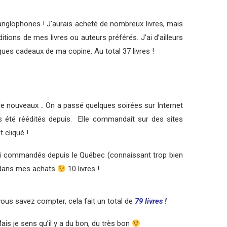
anglophones ! J’aurais acheté de nombreux livres, mais
itions de mes livres ou auteurs préférés. J’ai d’ailleurs
ues cadeaux de ma copine. Au total 37 livres !
r de nouveaux .. On a passé quelques soirées sur Internet
s été réédités depuis. Elle commandait sur des sites
 cliqué !
s ai commandés depuis le Québec (connaissant trop bien
r dans mes achats
10 livres !
ous savez compter, cela fait un total de
79 livres !
is je sens qu’il y a du bon, du très bon