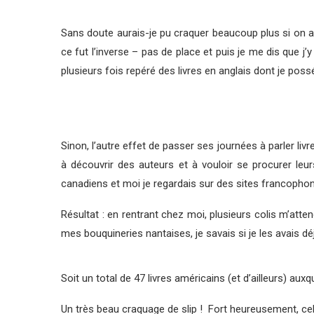
Sans doute aurais-je pu craquer beaucoup plus si on a
ce fut l’inverse – pas de place et puis je me dis que j’
plusieurs fois repéré des livres en anglais dont je poss
Sinon, l’autre effet de passer ses journées à parler liv
à découvrir des auteurs et à vouloir se procurer leur
canadiens et moi je regardais sur des sites francophones 
Résultat : en rentrant chez moi, plusieurs colis m’at
mes bouquineries nantaises, je savais si je les avai
Soit un total de 47 livres américains (et d’ailleurs) auxq
Un très beau craquage de slip ! Fort heureusement, cela