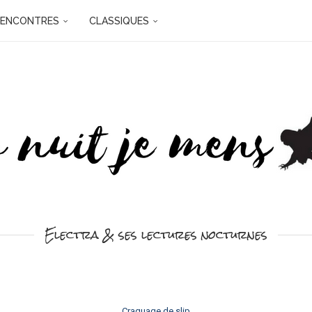
RENCONTRES
CLASSIQUES
Electra & ses lectures nocturnes
Craquage de slip