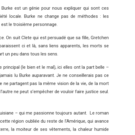
. Burke est un génie pour nous expliquer qui sont ces
ciété locale. Burke ne change pas de méthodes : les
 est le troisième personnage.
ce. On suit Clete qui est persuadé que sa fille, Gretchen
araissent ci et là, sans liens apparents, les morts se
art un peu dans tous les sens.
ncipal (le bien et le mal), ici elles ont la part belle –
jamais lu Burke auparavant. Je ne conseillerais pas ce
ve ne partagent pas la même vision de la vie, de la mort
e, l’autre ne peut s’empêcher de vouloir faire justice seul.
a Louisiane – qui me passionne toujours autant. Le roman
 cette région oubliée du reste de l’Amérique, qui avance
e terre, la moiteur de ses vêtements, la chaleur humide