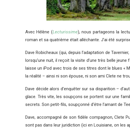
Avec Hélène (
Lecturissime
), nous partageons la le
roman et sa quatrième était alléchante. J’ai été surpri
Dave Robicheaux (qui, depuis l’adaptation de Tavernier
lorsqu’une nuit, il reçoit la visite d’une très belle jeu
laisse un iPod avec trois de ses titres dont le blues «
la réalité – ainsi ni son épouse, ni son ami Clete ne tro
Dave décide alors d’enquêter sur sa disparition – d’auta
glace. Très vite, les soupçons se portent sur une fami
secrets. Son petit-fils, soupçonné d’être l’amant de Tee
Dave, accompagné de son fidèle compagnon, Clete Purcel
sont pas dans leur juridiction (ici en Louisiane, on le