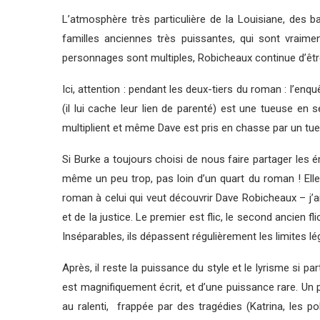
L’atmosphère très particulière de la Louisiane, des 
familles anciennes très puissantes, qui sont vraim
personnages sont multiples, Robicheaux continue d’êtr
Ici, attention : pendant les deux-tiers du roman : l’enq
(il lui cache leur lien de parenté) est une tueuse en
multiplient et même Dave est pris en chasse par un tueu
Si Burke a toujours choisi de nous faire partager les ém
même un peu trop, pas loin d’un quart du roman ! Elle
roman à celui qui veut découvrir Dave Robicheaux – j’ai
et de la justice. Le premier est flic, le second ancien fli
Inséparables, ils dépassent régulièrement les limites l
Après, il reste la puissance du style et le lyrisme si 
est magnifiquement écrit, et d’une puissance rare. U
au ralenti, frappée par des tragédies (Katrina, les po