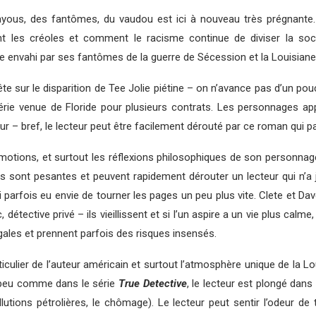
bayous, des fantômes, du vaudou est ici à nouveau très prégnante
ent les créoles et comment le racisme continue de diviser la so
e envahi par ses fantômes de la guerre de Sécession et la Louisiane
uête sur le disparition de Tee Jolie piétine – on n’avance pas d’un pou
 série venue de Floride pour plusieurs contrats. Les personnages app
r – bref, le lecteur peut être facilement dérouté par ce roman qui p
otions, et surtout les réflexions philosophiques de son personnage pri
s sont pesantes et peuvent rapidement dérouter un lecteur qui n’a 
 parfois eu envie de tourner les pages un peu plus vite. Clete et Da
c, détective privé – ils vieillissent et si l’un aspire a un vie plus calm
égales et prennent parfois des risques insensés.
particulier de l’auteur américain et surtout l’atmosphère unique de l
n peu comme dans le série
True Detective
, le lecteur est plongé dans
llutions pétrolières, le chômage). Le lecteur peut sentir l’odeur d