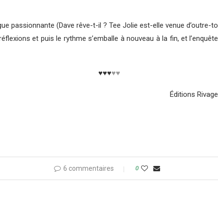
igue passionnante (Dave rêve-t-il ? Tee Jolie est-elle venue d’outre-to
flexions et puis le rythme s’emballe à nouveau à la fin, et l’enquêt
♥♥♥
♥♥
Éditions Rivage
6 commentaires
0