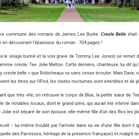
cture commune des romans de James Lee Burke.
Creole Belle
était 
se en découvrant l’épaisseur du roman : 704 pages !
, a le visage buriné et la voix grave de Tommy Lee Jones) se remet 
ne femme créole, Tee Jolie Melton. Cette dernière, chanteuse, lui dit 
 My creole belle » que Robicheaux va sans cesse écouter. Mais Dave, so
uvent les titres sur l’iPod, les visites nocturnes sont interdites et de
nt que très vite, on retrouve le corps de Blue, la petite sœur de Tee
lle de notables locaux, dont le grand-père, qui aurait été interné 
 Jolie est séparé de son épouse, elle-même fille d’un des flics les plu
l – lui-même troublé par l’arrivée dans sa vie d’une fille dont il ig
s appelle des Paroisses, héritage de la présence française) et malgré