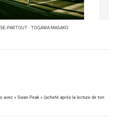
TOKYO EXPRESS · MATSUMOTO SEICHŌ
LES 
nts avec « Swan Peak » (acheté après la lecture de ton