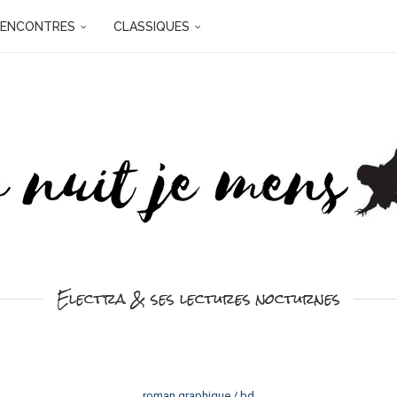
RENCONTRES
CLASSIQUES
Electra & ses lectures nocturnes
roman graphique / bd