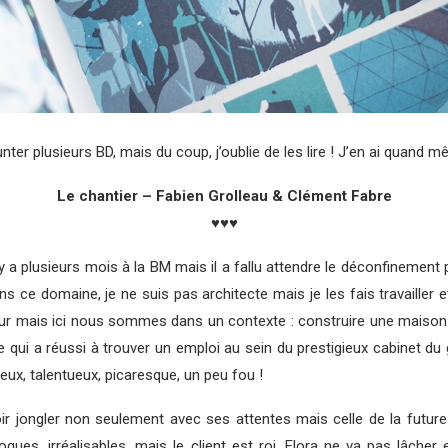
unter plusieurs BD, mais du coup, j’oublie de les lire ! J’en ai quand 
Le chantier – Fabien Grolleau & Clément Fabre
♥♥♥
il y a plusieurs mois à la BM mais il a fallu attendre le déconfinemen
ans ce domaine, je ne suis pas architecte mais je les fais travailler 
ur mais ici nous sommes dans un contexte : construire une maison 
e qui a réussi à trouver un emploi au sein du prestigieux cabinet d
cieux, talentueux, picaresque, un peu fou !
oir jongler non seulement avec ses attentes mais celle de la future
oques, irréalisables, mais le client est roi. Flora ne va pas lâche