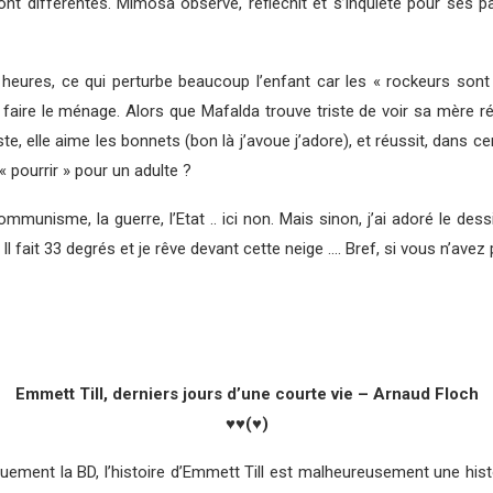
t différentes. Mimosa observe, réfléchit et s’inquiète pour ses pa
eures, ce qui perturbe beaucoup l’enfant car les « rockeurs sont 
aire le ménage. Alors que Mafalda trouve triste de voir sa mère r
te, elle aime les bonnets (bon là j’avoue j’adore), et réussit, dans ce
r « pourrir » pour un adulte ?
munisme, la guerre, l’Etat .. ici non. Mais sinon, j’ai adoré le dessi
Il fait 33 degrés et je rêve devant cette neige …. Bref, si vous n’ave
Emmett Till, derniers jours d’une courte vie – Arnaud Floch
♥♥(♥)
ment la BD, l’histoire d’Emmett Till est malheureusement une histoir