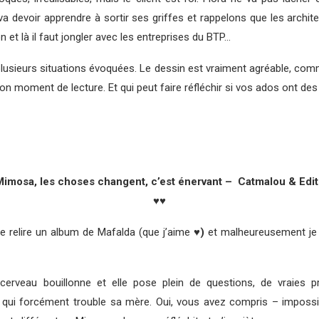
a devoir apprendre à sortir ses griffes et rappelons que les archite
on et là il faut jongler avec les entreprises du BTP…
plusieurs situations évoquées. Le dessin est vraiment agréable, comm
on moment de lecture. Et qui peut faire réfléchir si vos ados ont des
imosa, les choses changent, c’est énervant – Catmalou & Edi
♥♥
r de relire un album de Mafalda (que j’aime
♥)
et malheureusement je
 cerveau bouillonne et elle pose plein de questions, de vraies 
et qui forcément trouble sa mère.
Oui, vous avez compris – impossi