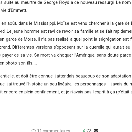
 suite au meurtre de George Floyd a de nouveau ressurgi. Le nom vou
a vie d’Emmett.
n août, dans le Mississippi. Moïse est venu chercher à la gare de
ord. Le jeune homme est ravi de revoir sa famille et se fait rapide
en garde de Moïse, il n’a pas réalisé à quel point la ségrégation est f
end. Différentes versions s’opposent sur la querelle qui aurait eu l
le payer de sa vie. Sa mort va choquer l’Amérique, sans doute parce
en photo son fils. …
entielle, et doit être connue, j’attendais beaucoup de son adaptati
, j’ai trouvé l’histoire un peu linéaire, les personnages – j’avais du
it encore en plein confinement, et je n’avais pas l’esprit à ça (c’était
11 commentaires
0