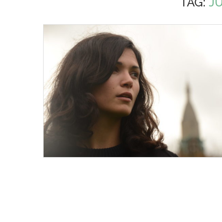
TAG:
J