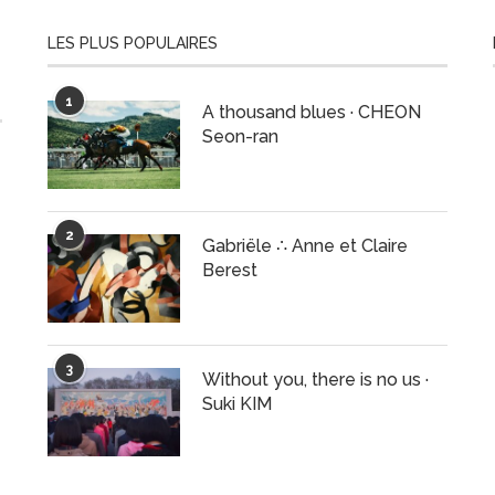
LES PLUS POPULAIRES
1
A thousand blues · CHEON
Seon-ran
2
Gabriële ∴ Anne et Claire
Berest
3
Without you, there is no us ·
Suki KIM