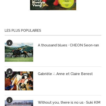
LES PLUS POPULAIRES
1
A thousand blues · CHEON Seon-ran
2
Gabriële ∴ Anne et Claire Berest
3
Without you, there is no us · Suki KIM